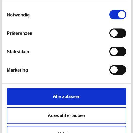
Grundlagenermittlung, IST- und Systemanalyse,
gesammelt haben.
Einwilligungsauswahl
SOLL-Konzeption
Notwendig
Leitung und Dokumentation der
Nutzergespräche für ca. 40 Fachbereiche
Erstellen eines Medizinischen Konzepts und
Präferenzen
Raum- und Funktionsprogramm
Begleitung des Architektenwettbewerbs,
Statistiken
Betriebsorganisationsplanung und -Beratung
Layoutpräzisierungen, Optimierungen bis
Abgabe Förderantrag Bau (Abschluss LPH 3)
Marketing
Planungsphase
Alle zulassen
02/2020 – laufend (geplante Bauzeit 2023 bis
2028)
Auswahl erlauben