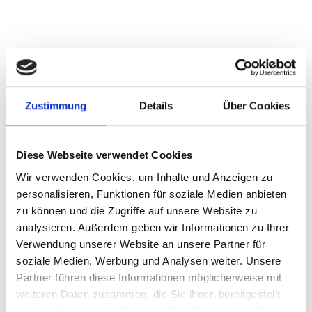
Auftraggeber
Zustimmung
Details
Über Cookies
Zentralklinikum Georgsheil (ZKG) unter
Trägergesellschaft:
Kliniken Aurich-Emden-Norden
mbH, Bolardusstr. 20, 26721 Emden
Diese Webseite verwendet Cookies
Klinikum der Maximalversorgung
Wir verwenden Cookies, um Inhalte und Anzeigen zu
ca. 814 stationäre Betten, 12 OP-Sälen
personalisieren, Funktionen für soziale Medien anbieten
ca. 40 Fachbereiche
zu können und die Zugriffe auf unsere Website zu
analysieren. Außerdem geben wir Informationen zu Ihrer
Verwendung unserer Website an unsere Partner für
soziale Medien, Werbung und Analysen weiter. Unsere
Leistungen
Partner führen diese Informationen möglicherweise mit
weiteren Daten zusammen, die Sie ihnen bereitgestellt
haben oder die sie im Rahmen Ihrer Nutzung der Dienste