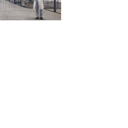
Auftraggeber
Triemlispital Birmensdo
500 Betten
3.000 Mitarbeiter
ca. 25.000 Patienten