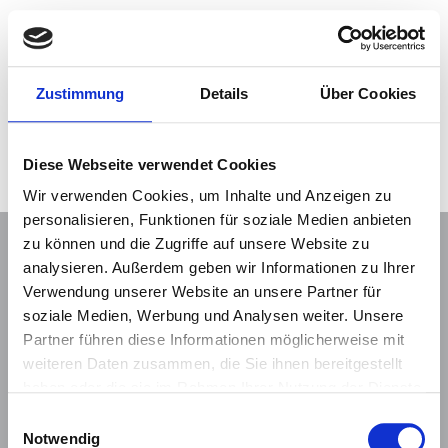
Zustimmung
Details
Über Cookies
PD Dr. Anne
Hilgendorff
Diese Webseite verwendet Cookies
Wir verwenden Cookies, um Inhalte und Anzeigen zu
personalisieren, Funktionen für soziale Medien anbieten
zu können und die Zugriffe auf unsere Website zu
analysieren. Außerdem geben wir Informationen zu Ihrer
MMI Group
Verwendung unserer Website an unsere Partner für
soziale Medien, Werbung und Analysen weiter. Unsere
Munich Medical International GmbH
Partner führen diese Informationen möglicherweise mit
Rudolf Diesel Ring 5
weiteren Daten zusammen, die Sie ihnen bereitgestellt
D - 82266 Inning
haben oder die sie im Rahmen Ihrer Nutzung der Dienste
+49 89 95428960
gesammelt haben.
Einwilligungsauswahl
info@mmi-group.de
Notwendig