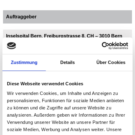
Auftraggeber
Inselspital Bern, Freiburgstrasse 8, CH – 3010 Bern
ca. 890 Betten, 40 Fachkliniken und Institute,
10.750 Mitarbeitende (davon 1.450 Ärzte)
61.700 Patienten stationär, 778.000 ambulante
Zustimmung
Details
Über Cookies
Konsultationen
Diese Webseite verwendet Cookies
Wir verwenden Cookies, um Inhalte und Anzeigen zu
Leistungen
personalisieren, Funktionen für soziale Medien anbieten
zu können und die Zugriffe auf unsere Website zu
analysieren. Außerdem geben wir Informationen zu Ihrer
Strategische Medizinplanung und Medizinische
Verwendung unserer Website an unsere Partner für
Konzepterstellung
soziale Medien, Werbung und Analysen weiter. Unsere
Erstellung von IST-, Bedarfs-, und Datenanalysen